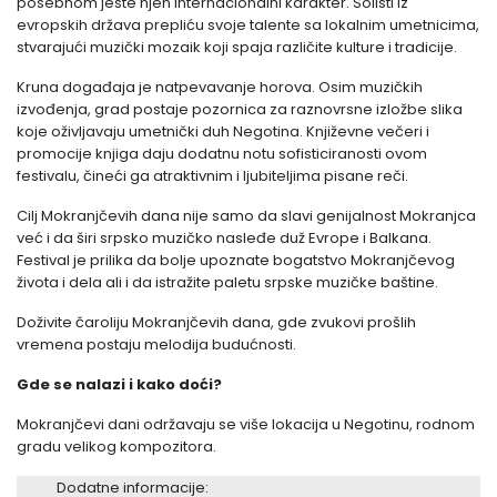
posebnom jeste njen internacionalni karakter. Solisti iz
evropskih država prepliću svoje talente sa lokalnim umetnicima,
stvarajući muzički mozaik koji spaja različite kulture i tradicije.
Kruna događaja je natpevavanje horova. Osim muzičkih
izvođenja, grad postaje pozornica za raznovrsne izložbe slika
koje oživljavaju umetnički duh Negotina. Književne večeri i
promocije knjiga daju dodatnu notu sofisticiranosti ovom
festivalu, čineći ga atraktivnim i ljubiteljima pisane reči.
Cilj Mokranjčevih dana nije samo da slavi genijalnost Mokranjca
već i da širi srpsko muzičko nasleđe duž Evrope i Balkana.
Festival je prilika da bolje upoznate bogatstvo Mokranjčevog
života i dela ali i da istražite paletu srpske muzičke baštine.
Doživite čaroliju Mokranjčevih dana, gde zvukovi prošlih
vremena postaju melodija budućnosti.
Gde se nalazi i kako doći?
Mokranjčevi dani održavaju se više lokacija u Negotinu, rodnom
gradu velikog kompozitora.
Dodatne informacije: